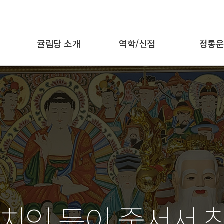
귤림당 소개
역학/신점
정통운
인사말
사주/신점
새해운
대외활동
궁합
부적
오시는 길
택일
자주하는 질문
치인 등이 줄서서 