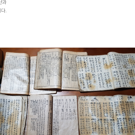
난과
다.