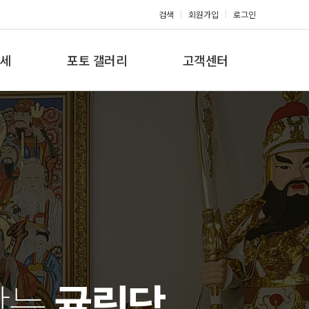
검색
회원가입
로그인
세
포토 갤러리
고객센터
세
포토 갤러리
공지사항
갤러리
찾는
귤림당