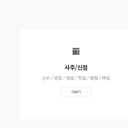
사주/신점
신수 / 궁합 / 영업 / 학업 / 병점 / 택일
더보기